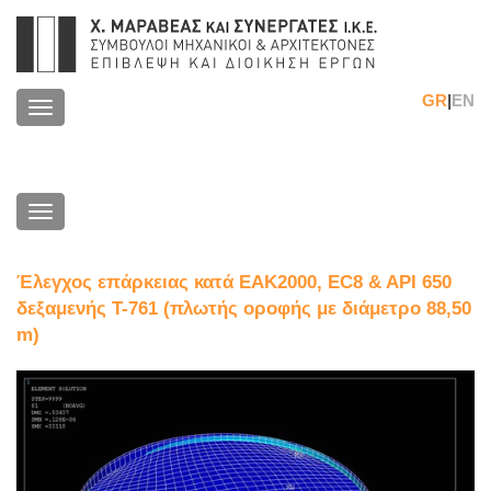
GR
|
EN
Toggle
navigation
Toggle
navigation
Έλεγχος επάρκειας κατά ΕΑΚ2000, EC8 & API 650
δεξαμενής Τ-761 (πλωτής οροφής με διάμετρο 88,50
m)