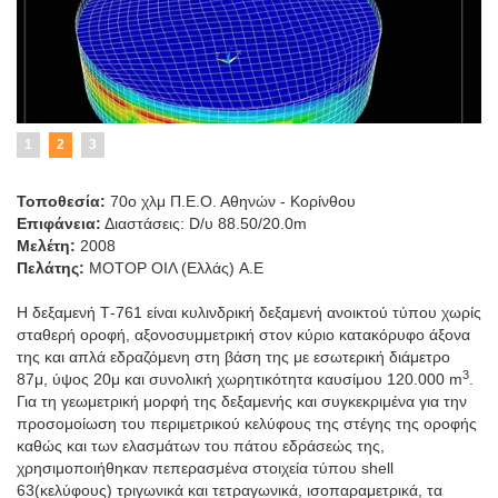
1
2
3
Τοποθεσία:
70ο χλμ Π.Ε.Ο. Αθηνών - Κορίνθου
Επιφάνεια:
Διαστάσεις: D/υ 88.50/20.0m
Μελέτη:
2008
Πελάτης:
ΜΟΤΟΡ ΟΙΛ (Ελλάς) A.E
Η δεξαμενή Τ-761 είναι κυλινδρική δεξαμενή ανοικτού τύπου χωρίς
σταθερή οροφή, αξονοσυμμετρική στον κύριο κατακόρυφο άξονα
της και απλά εδραζόμενη στη βάση της με εσωτερική διάμετρο
3
87μ, ύψος 20μ και συνολική χωρητικότητα καυσίμου 120.000 m
.
Για τη γεωμετρική μορφή της δεξαμενής και συγκεκριμένα για την
προσομοίωση του περιμετρικού κελύφους της στέγης της οροφής
καθώς και των ελασμάτων του πάτου εδράσεώς της,
χρησιμοποιήθηκαν πεπερασμένα στοιχεία τύπου shell
63(κελύφους) τριγωνικά και τετραγωνικά, ισοπαραμετρικά, τα