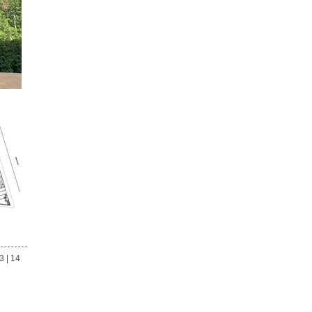
3
|
14