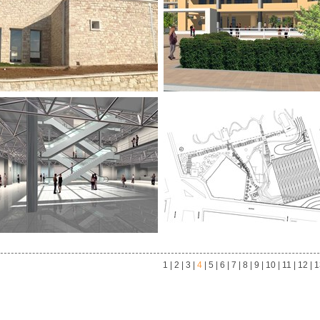
1
|
2
|
3
|
4
|
5
|
6
|
7
|
8
|
9
|
10
|
11
|
12
|
1